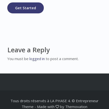
Get Started
Leave a Reply
You must be
logged in
to post a comment.
Tous droits réservés à LA PHASE 4. © Entrepreneur
Theme
-
Made with
by
Themovation